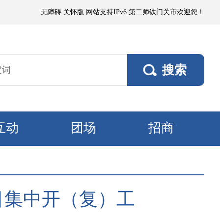
或浮尘，局部有微到小阵雨；各垦区阵风4～5级，南部垦区风口阵风6～7级
无障碍
关怀版
网站支持IPv6
第二师铁门关市欢迎您！
互动
团场
招商
项目集中开（复）工