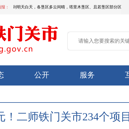
夜间到明天白天，各垦区多云间晴，塔里木垦区、且若垦区部分区域有短时扬沙
预报：
态
公开
服务
9亿元！二师铁门关市234个