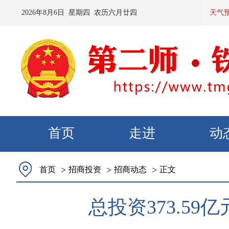
2026
年
8
月
6
日 星期
四
农历
六月廿四
预计：今天
天气
首页
走进
动
>
>
>
首页
招商投资
招商动态
正文
总投资373.5