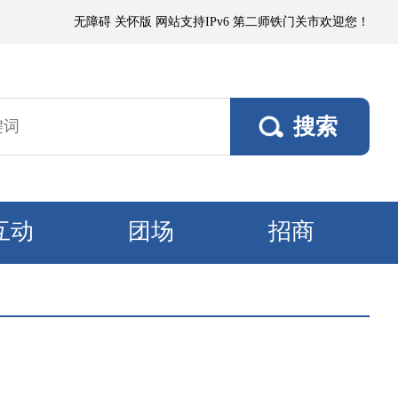
沙或浮尘，局部有微到小阵雨；各垦区阵风4～5级，南部垦区风口阵风6～7
无障碍
关怀版
网站支持IPv6
第二师铁门关市欢迎您！
互动
团场
招商