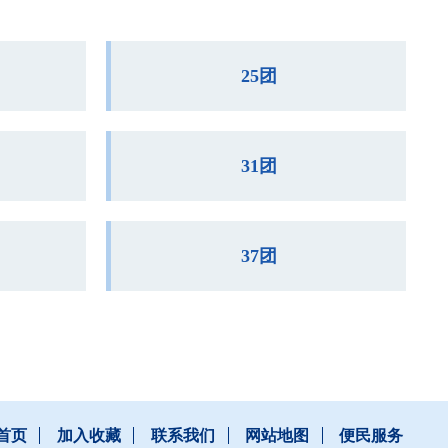
25团
31团
37团
首页
加入收藏
联系我们
网站地图
便民服务