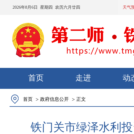
2026
年
8
月
6
日 星期
四
农历
六月廿四
预计：今
天气
首页
走进
动
>
>
首页
政府信息公开
正文
铁门关市绿泽水利投资