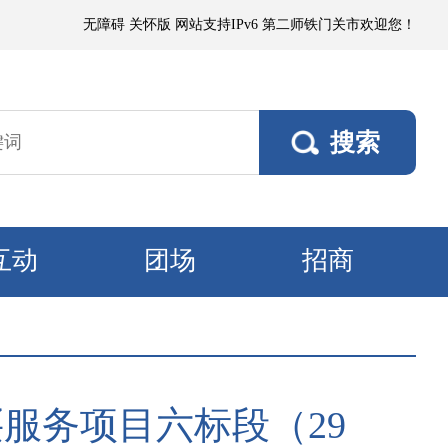
沙或浮尘，局部有微到小阵雨；各垦区阵风4～5级，南部垦区风口阵风6～7
无障碍
关怀版
网站支持IPv6
第二师铁门关市欢迎您！
互动
团场
招商
买服务项目六标段（29