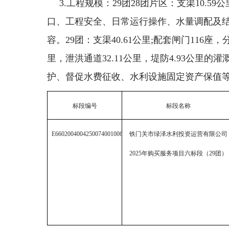
3.工程规模：
29
团
28
团片区：支渠
10.59
公
口、工程安全、日常运行操作、水量调配及
容。
29
团：支渠
40.61
公里
;
配套闸门
116
座，
里，泄洪通道
32.11
公里，堤防
4.93
公里的灌
护、督促水费征收、水利设施固定资产保值
标段编号
标段名称
E6602004004250074001006
铁门关市绿泽水利投资运营有限公司
2025
年购买服务项目六标段（
29
团）