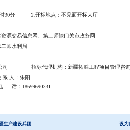
时
30
分
2.
开标地点：不见面开标大厅
共资源交易信息网、第二师铁门关市政务网
第二师水利局
公司
招标代理机构：新疆拓胜工程项目管理咨
联
系
人：朱阳
18699690231
疆生产建设兵团
设为