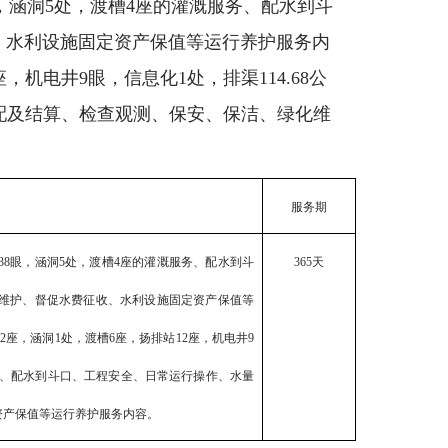
，涵洞
5
处，渡槽
4
座的灌溉服务、配水到斗
、水利设施固定资产保值等运行养护服务内
座，机电井
9
眼，信息化
1
处，排渠
114.68
公
配及结算、检查观测、保安、保洁、绿化维
服务期
38
眼，涵洞
5
处，渡槽
4
座的灌溉服务、配水到斗
365
天
维护、督促水费征收、水利设施固定资产保值等
42
座，涵洞
1
处，渡槽
6
座，扬排站
12
座，机电井
9
、配水到斗口、工程安全、日常运行操作、水量
资产保值等运行养护服务内容。