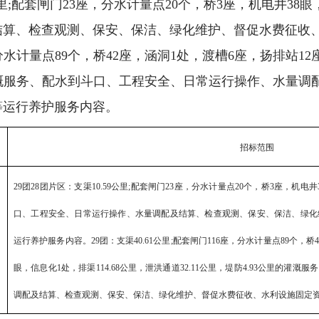
里
;
配套闸门
23
座，分水计量点
20
个，桥
3
座，机电井
38
眼
结算、检查观测、保安、保洁、绿化维护、督促水费征收
分水计量点
89
个，桥
42
座，涵洞
1
处，渡槽
6
座，扬排站
12
溉服务、配水到斗口、工程安全、日常运行操作、水量调
等运行养护服务内容。
招标范围
29
团
28
团片区：支渠
10.59
公里
;
配套闸门
23
座，分水计量点
20
个，桥
3
座，机电井
口、工程安全、日常运行操作、水量调配及结算、检查观测、保安、保洁、绿化
运行养护服务内容。
29
团：支渠
40.61
公里
;
配套闸门
116
座，分水计量点
89
个，桥
眼，信息化
1
处，排渠
114.68
公里，泄洪通道
32.11
公里，堤防
4.93
公里的灌溉服务
调配及结算、检查观测、保安、保洁、绿化维护、督促水费征收、水利设施固定