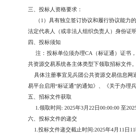
三、投标人资格要求：
（
1
）具有独立签订协议和履行协议能力
法定代表人（或非法人组织负责人）身份证
四、投标须知
注：投标单位须办理
CA
（标证通）证书
共资源交易系统各主体类型下领取招标文件
具体注册事宜见兵团公共资源交易信息网通
易平台启用“标证通”的通知》、《关于办理
五、招标文件获取
1.领取时间: 2025年
3
月
22
日
00:00:00
至
202
六、投标文件的递交
1.投标文件递交截止时间
:2025
年
4
月
11
日
11