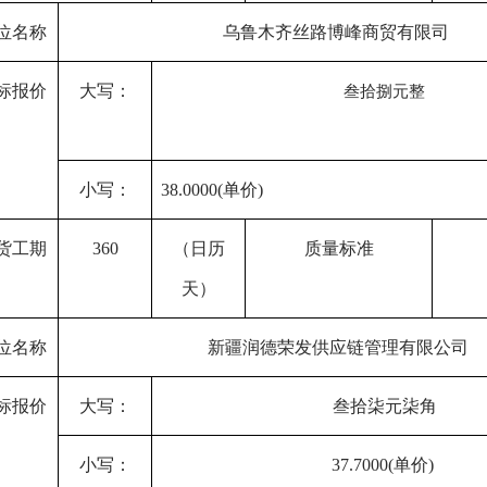
位名称
乌鲁木齐丝路博峰商贸有限司
标报价
大写：
叁拾捌元整
小写：
38.
0
000(单价)
货
工期
360
（日历
质量标准
天）
位名称
新疆润德荣发供应链管理有限公司
标报价
大写：
叁拾柒元柒角
小写：
37.7000(单价)