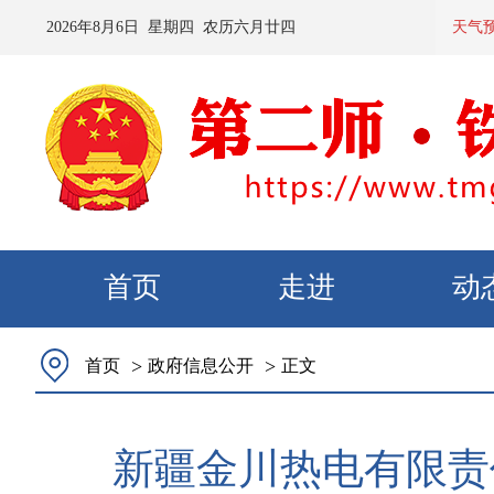
2026
年
8
月
6
日 星期
四
农历
六月廿四
预计：今天
天气
首页
走进
动
>
>
首页
政府信息公开
正文
新疆金川热电有限责