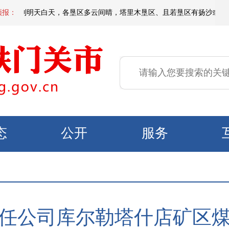
夜间到明天白天，各垦区多云间晴，塔里木垦区、且若垦区有扬沙或浮尘，局部
预报：
态
公开
服务
任公司库尔勒塔什店矿区