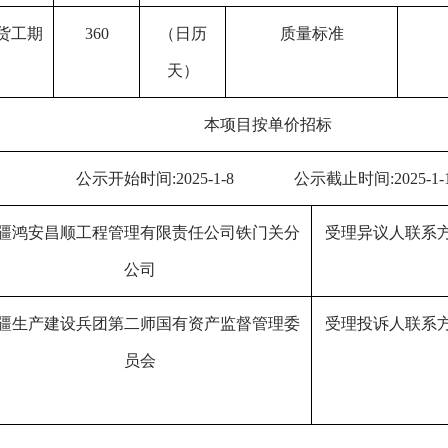
货
工期
360
（日历
质量标准
天）
本项目按单价招标
公示开始时间
:202
5
-
1
-
8
公示截止时间
:202
5
-
1
-
疆鸿安昌顺工程管理有限责任公司铁门关分
受理异议人联系
公司
疆生产建设兵团第二师国有资产监督管理委
受理投诉人联系
员会