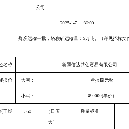
公司
202
5
-
1
-
7
1
1
:
3
0:00
煤炭运输一批，塔联矿运输量：
5万吨。
（详见招标文
位名称
新疆信达共创贸易有限公司
标报价
大写：
叁拾捌元整
小写：
38.0000(单价）
货
工期
360
（日历
质量标准
天）