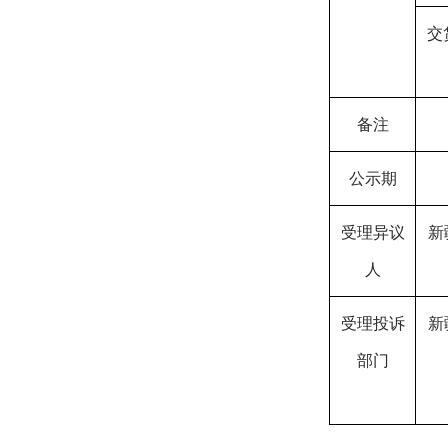
交
备注
公示期
受理异议
新
人
受理投诉
新
部门