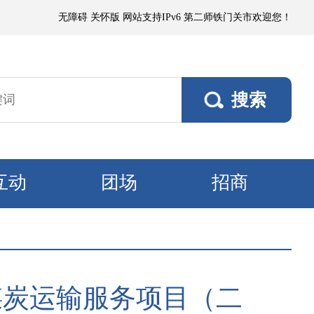
有微到小阵雨；各垦区阵风5～6级，南部垦区风口阵风7级。7日，各垦区多云
无障碍
关怀版
网站支持IPv6
第二师铁门关市欢迎您！
互动
团场
招商
煤炭运输服务项目（二